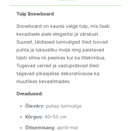
Tulp Snowboard
Snowboard on kaunis valge tulp, mis lisab
kevadisele aiale elegantsi ja värskust.
Suured, täidlased lumivalged õied loovad
puhta ja luksusliku mulje ning paistavad
hästi silma nii peenras kui ka lillekimbus.
Tugevad varred ja vastupidavad õied
tagavad pikaajalise dekoratiivsuse ka
muutlikes kevadilmades.
Omadused:
Õievärv:
puhas lumivalge
Kõrgus:
40–50 cm
Õitsemisaeg:
aprill–mai