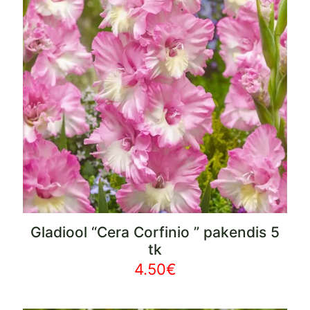
Gladiool “Cera Corfinio ” pakendis 5
tk
4.50
€