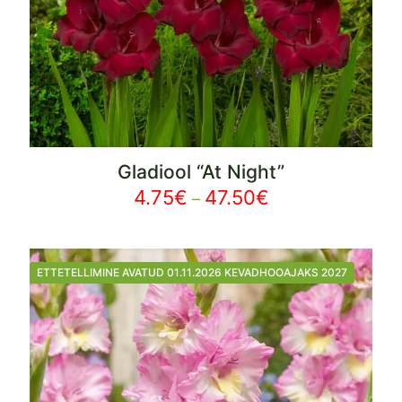
Gladiool “At Night”
4.75
€
47.50
€
Price
–
range:
4.75€
through
ETTETELLIMINE AVATUD 01.11.2026 KEVADHOOAJAKS 2027
47.50€