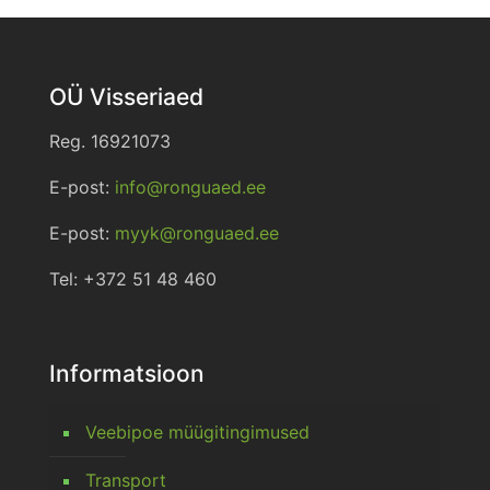
OÜ Visseriaed
Reg. 16921073
E-post:
info@ronguaed.ee
E-post:
myyk@ronguaed.ee
Tel: +372 51 48 460
Informatsioon
Veebipoe müügitingimused
Transport