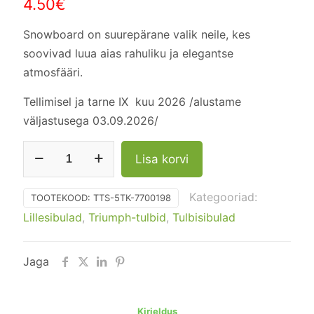
4.50
€
Snowboard on suurepärane valik neile, kes
soovivad luua aias rahuliku ja elegantse
atmosfääri.
Tellimisel ja tarne IX kuu 2026 /alustame
väljastusega 03.09.2026/
Tulp
Lisa korvi
"Snowboard"
pakendis
Kategooriad:
TOOTEKOOD:
TTS-5TK-7700198
5
Lillesibulad
,
Triumph-tulbid
,
Tulbisibulad
tk
kogus
Jaga
Kirjeldus